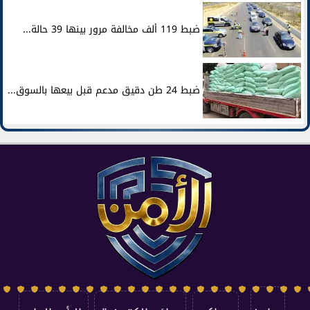
ضبط 119 ألف مخالفة مرور بينها 39 حالة...
ضبط 24 طن دقيق مدعم قبل بيعها بالسوق...