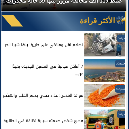
ضبط 119 ألف مخالفة مرور بينها 39 حالة مخدرات
الأكثر قراءة
حوادث
تصادم نقل وملاكي على طريق بنها شبرا الحر
متنوعات
7 أماكن مجانية في العلمين الجديدة بعيدًا
عن...
متنوعات
فوائد العدس: غذاء صحي يدعم القلب والهضم
حوادث
مصرع شخص صدمته سيارة نظافة في الطالبية