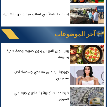
حوادث
إصابة 12 عاملاً في انقلاب ميكروباص بالشرقية
آخر الموضوعات
بيتزا الجبن القريش بدون خميرة: وصفة صحية
وسريعة
جورجينا ترد على منتقدي جسدها: أحب
منحنياتي
ضبط عملات أجنبية بـ3 ملايين جنيه في
السوق...