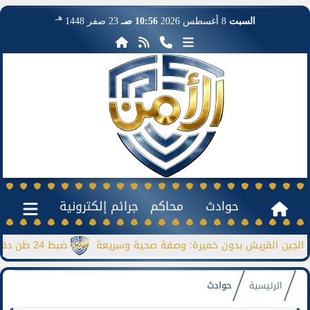
هـ
السبت
8 أغسطس 2026
10:56 صـ
23 صفر 1448
حوادث
محاكم
جرائم إلكترونية
بن القريش بدون خميرة: وصفة صحية وسريعة
ضبط 24 طن دقيق مدعم قبل بيعها بالسوق السوداء
الرئيسية
حوادث