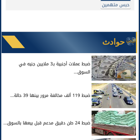
حبس متهمين
حوادث
ضبط عملات أجنبية بـ3 ملايين جنيه في
السوق...
ضبط 119 ألف مخالفة مرور بينها 39 حالة...
ضبط 24 طن دقيق مدعم قبل بيعها بالسوق...