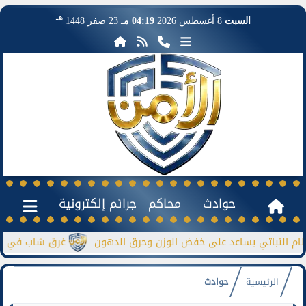
هـ
السبت
8 أغسطس 2026
04:19 مـ
23 صفر 1448
حوادث
محاكم
جرائم إلكترونية
باتي يساعد على خفض الوزن وحرق الدهون
غرق شاب في نيل منشأة
الرئيسية
حوادث