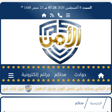
هـ
السبت
8 أغسطس 2026
07:26 مـ
23 صفر 1448
حوادث
محاكم
جرائم إلكترونية
نباتي يساعد على خفض الوزن وحرق الدهون
غرق شاب في نيل منشأة
الرئيسية
محاكم