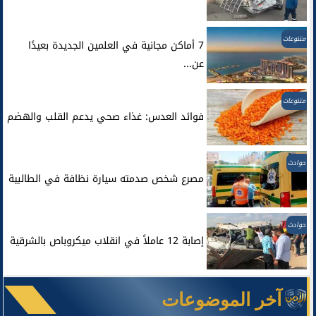
متنوعات
7 أماكن مجانية في العلمين الجديدة بعيدًا
عن...
متنوعات
فوائد العدس: غذاء صحي يدعم القلب والهضم
حوادث
مصرع شخص صدمته سيارة نظافة في الطالبية
حوادث
إصابة 12 عاملاً في انقلاب ميكروباص بالشرقية
آخر الموضوعات