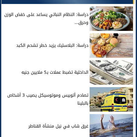
دراسة: النظام النباتي يساعد على خفض الوزن
وحرق...
دراسة: البلاستيك يزيد خطر تشحم الكبد
الداخلية تضبط عملات بـ5 ملايين جنيه
تصادم أتوبيس وموتوسيكل يصيب 3 أشخاص
بالبلينا
غرق شاب في نيل منشأة القناطر