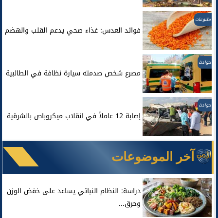
متنوعات
فوائد العدس: غذاء صحي يدعم القلب والهضم
حوادث
مصرع شخص صدمته سيارة نظافة في الطالبية
حوادث
إصابة 12 عاملاً في انقلاب ميكروباص بالشرقية
آخر الموضوعات
دراسة: النظام النباتي يساعد على خفض الوزن
وحرق...