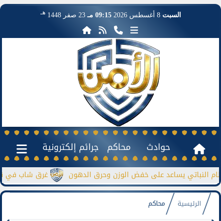
هـ
السبت
8 أغسطس 2026
09:15 مـ
23 صفر 1448
حوادث
محاكم
جرائم إلكترونية
نباتي يساعد على خفض الوزن وحرق الدهون
غرق شاب في نيل منشأة
الرئيسية
محاكم