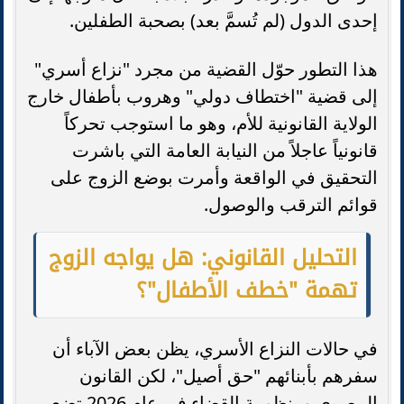
إحدى الدول (لم تُسمَّ بعد) بصحبة الطفلين.
هذا التطور حوّل القضية من مجرد "نزاع أسري"
إلى قضية "اختطاف دولي" وهروب بأطفال خارج
الولاية القانونية للأم، وهو ما استوجب تحركاً
قانونياً عاجلاً من النيابة العامة التي باشرت
التحقيق في الواقعة وأمرت بوضع الزوج على
قوائم الترقب والوصول.
التحليل القانوني: هل يواجه الزوج
تهمة "خطف الأطفال"؟
في حالات النزاع الأسري، يظن بعض الآباء أن
سفرهم بأبنائهم "حق أصيل"، لكن القانون
المصري ومنظومة القضاء في عام 2026 تضع