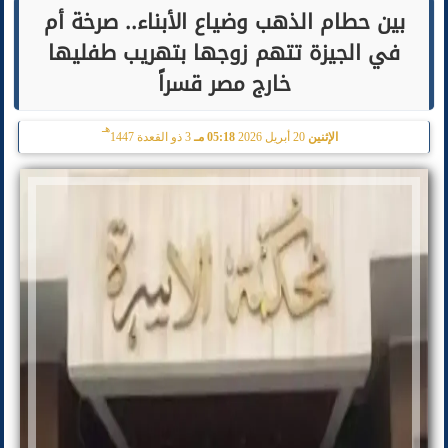
بين حطام الذهب وضياع الأبناء.. صرخة أم
في الجيزة تتهم زوجها بتهريب طفليها
خارج مصر قسراً
هـ
الإثنين
20 أبريل 2026
05:18 مـ
3 ذو القعدة 1447