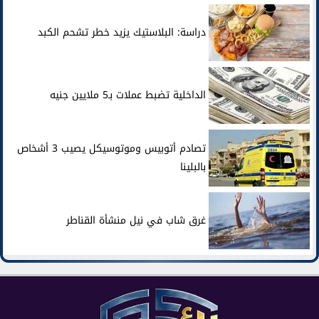
دراسة: البلاستيك يزيد خطر تشحم الكبد
الداخلية تضبط عملات بـ5 ملايين جنيه
تصادم أتوبيس وموتوسيكل يصيب 3 أشخاص
بالبلينا
غرق شاب في نيل منشأة القناطر