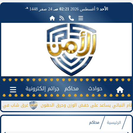
هـ
الأحد
9 أغسطس 2026
02:21 صـ
24 صفر 1448
حوادث
محاكم
جرائم إلكترونية
باتي يساعد على خفض الوزن وحرق الدهون
غرق شاب في نيل منشأة 
الرئيسية
محاكم