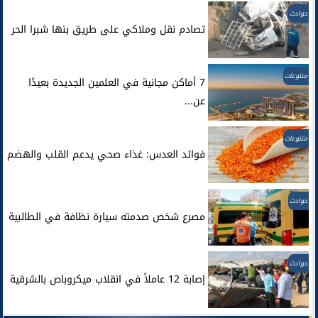
حوادث
تصادم نقل وملاكي على طريق بنها شبرا الحر
متنوعات
7 أماكن مجانية في العلمين الجديدة بعيدًا
عن...
متنوعات
فوائد العدس: غذاء صحي يدعم القلب والهضم
حوادث
مصرع شخص صدمته سيارة نظافة في الطالبية
حوادث
إصابة 12 عاملاً في انقلاب ميكروباص بالشرقية