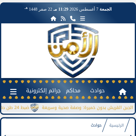
هـ
الجمعة
7 أغسطس 2026
11:29 مـ
22 صفر 1448
حوادث
محاكم
جرائم إلكترونية
ن القريش بدون خميرة: وصفة صحية وسريعة
ضبط 24 طن دقيق مدعم قبل بيعها بالسوق السوداء
الرئيسية
حوادث