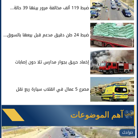
ضبط 119 ألف مخالفة مرور بينها 39 حالة...
ضبط 24 طن دقيق مدعم قبل بيعها بالسوق...
إخماد حريق بجوار مدارس تلا دون إصابات
مصرع 5 عمال في انقلاب سيارة ربع نقل
آهم الموضوعات
حوادث