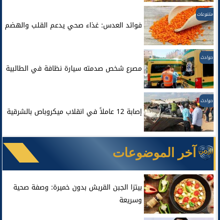
متنوعات
فوائد العدس: غذاء صحي يدعم القلب والهضم
حوادث
مصرع شخص صدمته سيارة نظافة في الطالبية
حوادث
إصابة 12 عاملاً في انقلاب ميكروباص بالشرقية
آخر الموضوعات
بيتزا الجبن القريش بدون خميرة: وصفة صحية
وسريعة