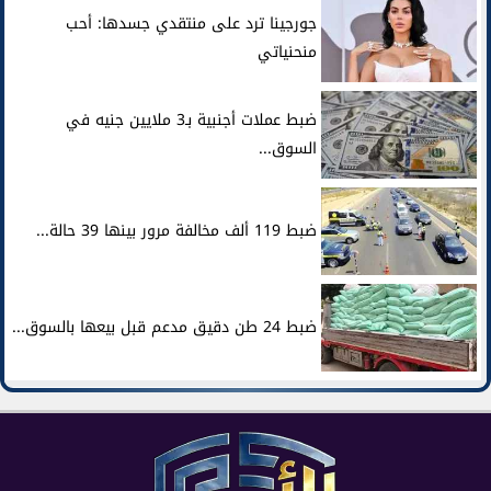
جورجينا ترد على منتقدي جسدها: أحب
منحنياتي
ضبط عملات أجنبية بـ3 ملايين جنيه في
السوق...
ضبط 119 ألف مخالفة مرور بينها 39 حالة...
ضبط 24 طن دقيق مدعم قبل بيعها بالسوق...