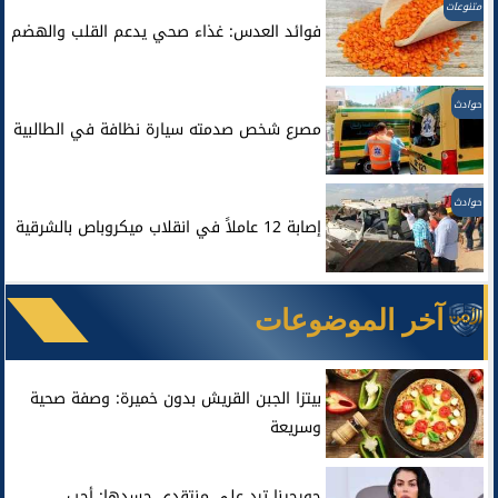
متنوعات
فوائد العدس: غذاء صحي يدعم القلب والهضم
حوادث
مصرع شخص صدمته سيارة نظافة في الطالبية
حوادث
إصابة 12 عاملاً في انقلاب ميكروباص بالشرقية
آخر الموضوعات
بيتزا الجبن القريش بدون خميرة: وصفة صحية
وسريعة
جورجينا ترد على منتقدي جسدها: أحب