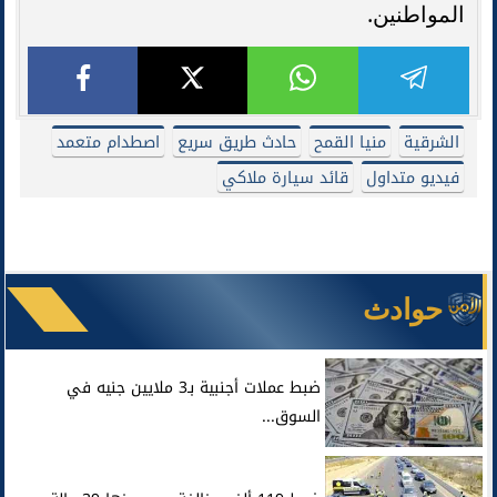
المواطنين.
الشرقية
منيا القمح
حادث طريق سريع
اصطدام متعمد
فيديو متداول
قائد سيارة ملاكي
حوادث
ضبط عملات أجنبية بـ3 ملايين جنيه في
السوق...