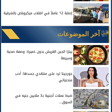
حوادث
إصابة 12 عاملاً في انقلاب ميكروباص بالشرقية
آخر الموضوعات
بيتزا الجبن القريش بدون خميرة: وصفة صحية
وسريعة
جورجينا ترد على منتقدي جسدها: أحب
منحنياتي
ضبط عملات أجنبية بـ3 ملايين جنيه في
السوق...