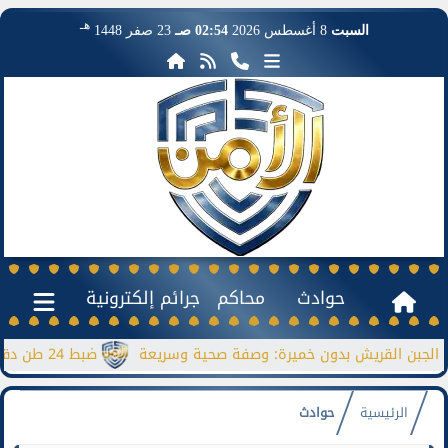
هـ
السبت
8 أغسطس 2026
02:54 صـ
23 صفر 1448
حوادث
محاكم
جرائم إلكترونية
ن القريش بدون خميرة: وصفة صحية وسريعة
ضبط 24 طن دقيق مدعم قبل بيعها بالسوق السوداء
الرئيسية
حوادث