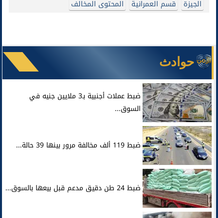
الجيزة
قسم العمرانية
المحتوى المخالف
حوادث
ضبط عملات أجنبية بـ3 ملايين جنيه في
السوق...
ضبط 119 ألف مخالفة مرور بينها 39 حالة...
ضبط 24 طن دقيق مدعم قبل بيعها بالسوق...