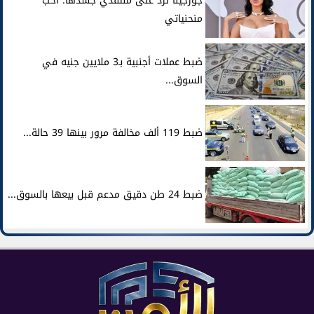
جورجينا ترد على منتقدي جسدها: أحب
منحنياتي
ضبط عملات أجنبية بـ3 ملايين جنيه في
السوق...
ضبط 119 ألف مخالفة مرور بينها 39 حالة...
ضبط 24 طن دقيق مدعم قبل بيعها بالسوق...