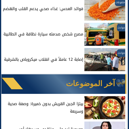
متنوعات
فوائد العدس: غذاء صحي يدعم القلب والهضم
حوادث
مصرع شخص صدمته سيارة نظافة في الطالبية
حوادث
إصابة 12 عاملاً في انقلاب ميكروباص بالشرقية
آخر الموضوعات
بيتزا الجبن القريش بدون خميرة: وصفة صحية
وسريعة