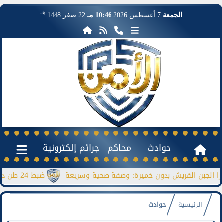
هـ
الجمعة
7 أغسطس 2026
10:46 مـ
22 صفر 1448
حوادث
محاكم
جرائم إلكترونية
 القريش بدون خميرة: وصفة صحية وسريعة
ضبط 24 طن دقيق مدعم قبل بيعها بالسوق السوداء
الرئيسية
حوادث