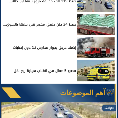
ضبط 119 ألف مخالفة مرور بينها 39 حالة...
ضبط 24 طن دقيق مدعم قبل بيعها بالسوق...
إخماد حريق بجوار مدارس تلا دون إصابات
مصرع 5 عمال في انقلاب سيارة ربع نقل
آهم الموضوعات
حوادث