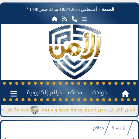
هـ
الجمعة
7 أغسطس 2026
10:04 مـ
22 صفر 1448
حوادث
محاكم
جرائم إلكترونية
ن القريش بدون خميرة: وصفة صحية وسريعة
ضبط 24 طن دقيق مدعم قبل بيعها بالسوق السوداء
الرئيسية
محاكم