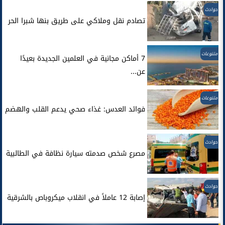
حوادث
تصادم نقل وملاكي على طريق بنها شبرا الحر
متنوعات
7 أماكن مجانية في العلمين الجديدة بعيدًا
عن...
متنوعات
فوائد العدس: غذاء صحي يدعم القلب والهضم
حوادث
مصرع شخص صدمته سيارة نظافة في الطالبية
حوادث
إصابة 12 عاملاً في انقلاب ميكروباص بالشرقية