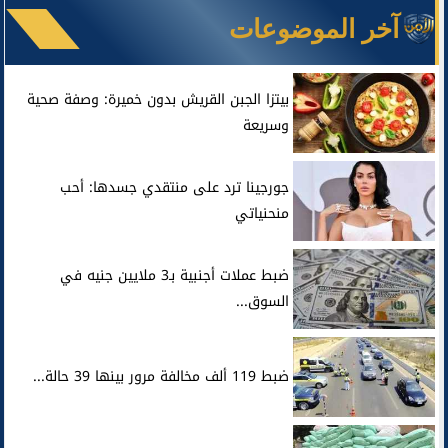
آخر الموضوعات
بيتزا الجبن القريش بدون خميرة: وصفة صحية
وسريعة
جورجينا ترد على منتقدي جسدها: أحب
منحنياتي
ضبط عملات أجنبية بـ3 ملايين جنيه في
السوق...
ضبط 119 ألف مخالفة مرور بينها 39 حالة...