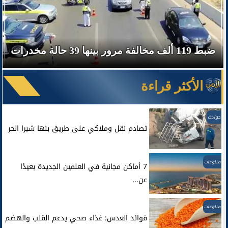
ضبط 119 ألف مخالفة مرور بينها 39 حالة مخدرات
الأكثر قراءة
حوادث
تصادم نقل وملاكي على طريق بنها شبرا الحر
متنوعات
7 أماكن مجانية في العلمين الجديدة بعيدًا
عن...
متنوعات
فوائد العدس: غذاء صحي يدعم القلب والهضم