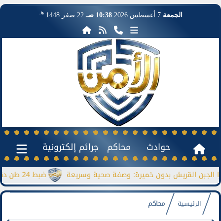
هـ
الجمعة
7 أغسطس 2026
10:38 صـ
22 صفر 1448
حوادث
محاكم
جرائم إلكترونية
ن القريش بدون خميرة: وصفة صحية وسريعة
ضبط 24 طن دقيق مدعم قبل بيعها بالسوق السوداء
الرئيسية
محاكم