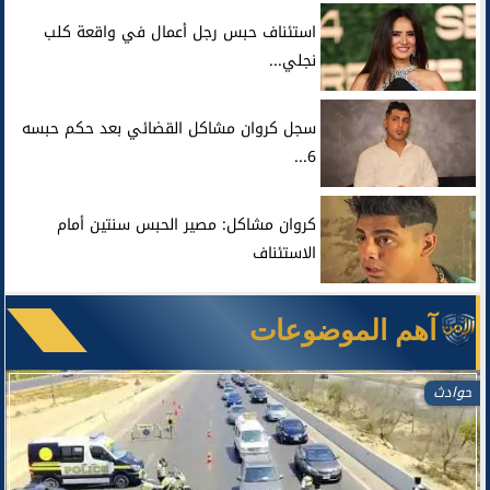
استئناف حبس رجل أعمال في واقعة كلب
نجلي...
سجل كروان مشاكل القضائي بعد حكم حبسه
6...
كروان مشاكل: مصير الحبس سنتين أمام
الاستئناف
آهم الموضوعات
حوادث