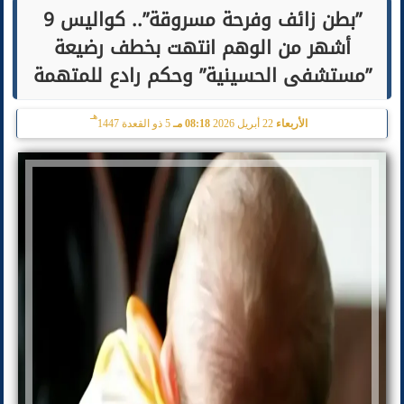
”بطن زائف وفرحة مسروقة”.. كواليس 9
أشهر من الوهم انتهت بخطف رضيعة
”مستشفى الحسينية” وحكم رادع للمتهمة
هـ
الأربعاء
22 أبريل 2026
08:18 مـ
5 ذو القعدة 1447