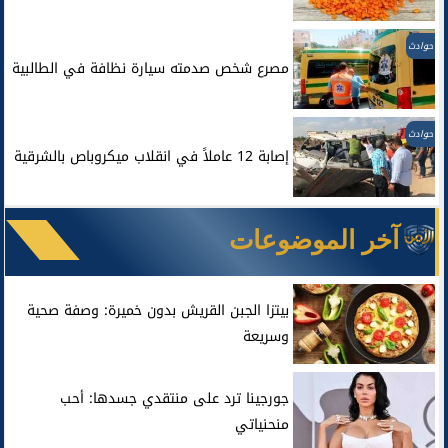
حوادث
مصرع شخص صدمته سيارة نظافة في الطالبية
حوادث
إصابة 12 عاملاً في انقلاب ميكروباص بالشرقية
آخر الموضوعات
بيتزا الجبن القريش بدون خميرة: وصفة صحية
وسريعة
جورجينا ترد على منتقدي جسدها: أحب
منحنياتي