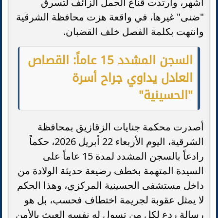
أشهر، وارتدت قناع الحمل الزائف لتسرق
"ضنى" غيرها، في واقعة هزت محافظة الشرقية
وانتهت بكلمة الفصل خلف القضبان.
السجن المشدد 15 عاماً: القصاص
العادل يداوي جراح أسرة
"الحسينية"
أصدرت محكمة جنايات الزقازيق بمحافظة
الشرقية، اليوم الأربعاء 22 أبريل 2026، حكماً
رادعاً بالسجن المشدد لمدة 15 عاماً على
السيدة المتهمة بخطف رضيعة حديثة الولادة من
داخل مستشفى الحسينية المركزي، وهذا الحكم
لا يمثل عقوبة لجريمة اختطاف فحسب، بل هو
رسالة ردع لكل من تسول له نفسه العبث بالأمن