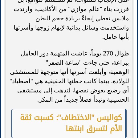
قررت بناء "عالم موازي" من الأكاذيب، وارتدت
ملابس تعطي إيحاءً بزيادة حجم البطن
واستخدمت وسائل بدائية لإيهام زوجها وأسرتها
بأنها حامل.
طوال 270 يوماً، عاشت المتهمة دور الحامل
ببراعة، حتى جاءت "ساعة الصفر"
الوهمية، وأبلغت أسرتها أنها متوجهة للمستشفى
للولادة، بينما كانت خطتها الحقيقية هي "اصطياد"
أي رضيع يعوض نقصها، لتذهب إلى مستشفى
الحسينية وتبدأ فصلاً جديداً من المكر.
كواليس "الاختطاف": كسبت ثقة
الأم لتسرق ابنتها