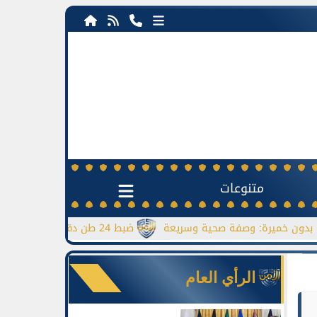
متنوعات
ة: وصفة صحية وسريعة
ضبط 24 طن دقيق مدعم قبل بيعها بالسوق السوداء
الرأي العام