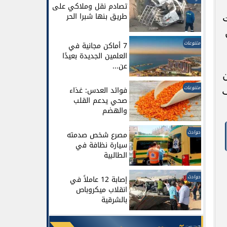
تصادم نقل وملاكي على
طريق بنها شبرا الحر
متنوعات
7 أماكن مجانية في
العلمين الجديدة بعيدًا
عن...
متنوعات
ف
فوائد العدس: غذاء
صحي يدعم القلب
والهضم
حوادث
مصرع شخص صدمته
سيارة نظافة في
الطالبية
حوادث
إصابة 12 عاملاً في
انقلاب ميكروباص
بالشرقية