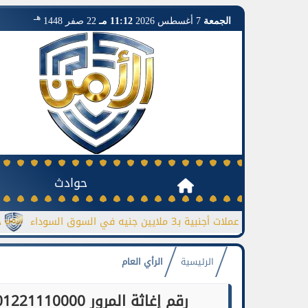
هـ
الجمعة
7 أغسطس 2026
11:12 مـ
22 صفر 1448
حوادث
ملات أجنبية بـ3 ملايين جنيه في السوق السوداء
جورجينا ترد 
الرئيسية
الرأي العام
رقم إغاثة المرور 01221110000 لمواجهة الرياح الترابية والأعطال على الطرق