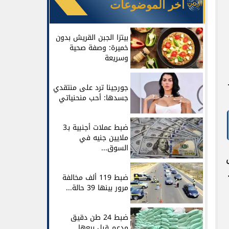
آخر الموضوعات
بيتزا الجبن القريش بدون
خميرة: وصفة صحية
وسريعة
جورجينا ترد على منتقدي
جسدها: أحب منحنياتي
ضبط عملات أجنبية بـ3
ملايين جنيه في
السوق...
ضبط 119 ألف مخالفة
مرور بينها 39 حالة...
ضبط 24 طن دقيق
مدعم قبل بيعها