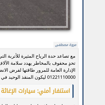
مروة مصطفى
مع تصاعد حدة الرياح المثيرة للأتربة ا
تحدٍ محفوف بالمخاطر يهدد سلامة الآلاف
الإدارة العامة للمرور طاقتها لفرض الا
بيتزا الجبن القريش بدون خميرة: وصفة صحية
جورجينا ترد عل
وسريعة
من
01221110000 ليكون المنقذ الوحيد في قلب العاصفة.
استنفار أمني: سيارات الإغاثة