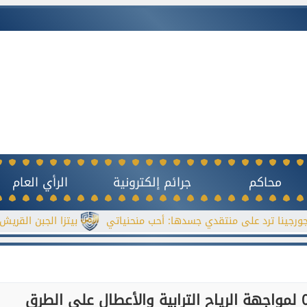
محاكم
جرائم إلكترونية
الرأي العام
على منتقدي جسدها: أحب منحنياتي
بيتزا الجبن القريش بدون خمير