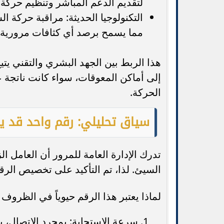
لتقديم الدعم المباشر وتنظيم حركة 
التكنولوجيا الحديثة: مراقبة حركة 
مما يسمح برصد أي كثافات مرورية أو
هذا الربط بين الجهد البشري والتقني يتي
إلى أماكن المعوقات، سواء كانت ناتجة ع
الحركة.
سياق تحليلي: رقم واحد قد ينقذ حياتك 
تدرك الإدارة العامة للمرور أن العامل 
السيئ. لذا، تم التأكيد على تخصيص الرقم 01221110000 كخط ساخن مخصص للإغاثة المرو
لماذا يعتبر هذا الرقم حيوياً في الظروف 
سرعة الاستجابة: بمجرد الاتصال، ي