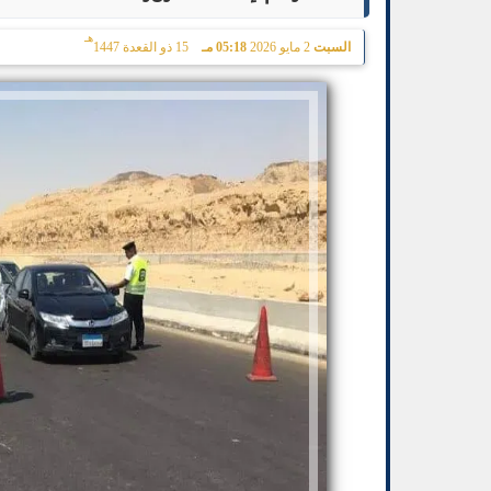
هـ
السبت
2 مايو 2026
05:18 مـ
15 ذو القعدة 1447