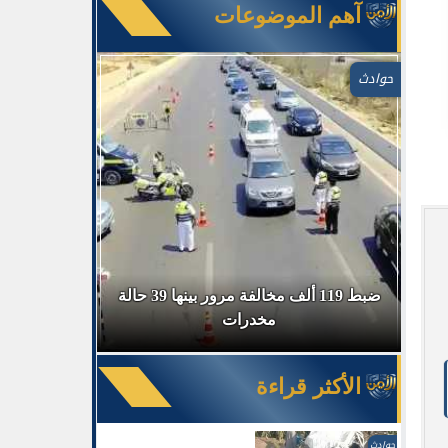
آهم الموضوعات
حوادث
في السوق
ضبط 119 ألف مخالفة مرور بينها 39 حالة
ضبط 
مخدرات
الأكثر قراءة
حوادث