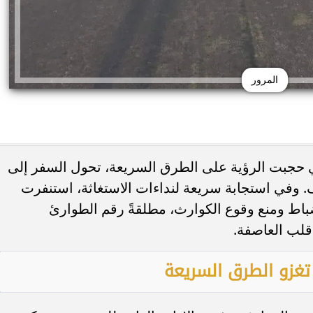
المرور
لتي حجبت الرؤية على الطرق السريعة، تحول السفر إلى
. وفي استجابة سريعة لنداءات الاستغاثة، استنفرت
نضباط ومنع وقوع الكوارث، مطلقةً رقم الطوارئ
ى منتقدي جسدها: أحب
ضبط عملات أجنبية بـ3 ملايين جنيه 
حنياتي
السوداء
 تغزو الطرق السريعة