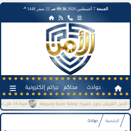
هـ
الجمعة
7 أغسطس 2026
09:36 صـ
22 صفر 1448
حوادث
محاكم
جرائم إلكترونية
 القريش بدون خميرة: وصفة صحية وسريعة
ضبط 24 طن دقيق مدعم قبل بيعها بالسوق السوداء
الرئيسية
حوادث