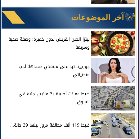
آخر الموضوعات
بيتزا الجبن القريش بدون خميرة: وصفة صحية
وسريعة
جورجينا ترد على منتقدي جسدها: أحب
منحنياتي
ضبط عملات أجنبية بـ3 ملايين جنيه في
السوق...
ضبط 119 ألف مخالفة مرور بينها 39 حالة...