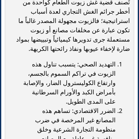
تُصنف قضية غش زيوت الطعام كواحدة من
أخطر جرائم الغش التجاري لعدة أسباب
استراتيجية؛ فالزيوت مجهولة المصدر غالباً ما
تكون عبارة عن مخلفات مصانع أو زيوت
مستعملة جرى تدويرها كيميائياً وتبييضها بمواد
ضارة لإخفاء عيوبها ونفاذ رائحتها الكريهة.
التهديد الصحي: يتسبب تناول هذه
الزيوت في تراكم السموم بالجسم،
وارتفاع الكوليسترول الضار، والإصابة
بأمراض الكبد والأورام السرطانية
على المدى الطويل.
الضرر الاقتصادي: تساهم هذه
المصانع غير المرخصة في ضرب
منظومة التجارة الشرعية وخلق
منافسة غير عادلة مع المصانع