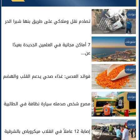
حوادث
تصادم نقل وملاكي على طريق بنها شبرا الحر
متنوعات
7 أماكن مجانية في العلمين الجديدة بعيدًا
عن...
متنوعات
فوائد العدس: غذاء صحي يدعم القلب والهضم
حوادث
مصرع شخص صدمته سيارة نظافة في الطالبية
حوادث
إصابة 12 عاملاً في انقلاب ميكروباص بالشرقية