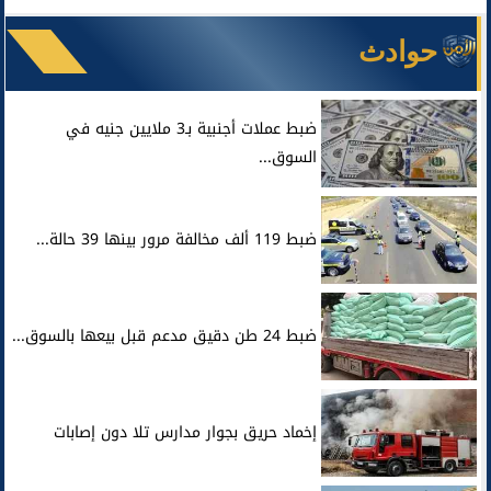
حوادث
ضبط عملات أجنبية بـ3 ملايين جنيه في
السوق...
ضبط 119 ألف مخالفة مرور بينها 39 حالة...
ضبط 24 طن دقيق مدعم قبل بيعها بالسوق...
إخماد حريق بجوار مدارس تلا دون إصابات