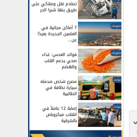
تصادم نقل وملاكي على
طريق بنها شبرا الحر
متنوعات
7 أماكن مجانية في
العلمين الجديدة بعيدًا
عن...
متنوعات
فوائد العدس: غذاء
صحي يدعم القلب
والهضم
حوادث
مصرع شخص صدمته
سيارة نظافة في
الطالبية
حوادث
إصابة 12 عاملاً في
انقلاب ميكروباص
ي
بالشرقية