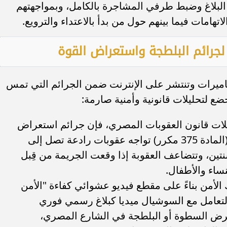
البلاغ وضبط طرفي المشاجرة بالكامل، وبمواجهتهم
لاتهامات فيما بينهم حول من بدأ بالاعتداء والترويع.
ة لجرائم البلطجة واستعراض القوة
كاميرات وتنتشر على الإنترنت ضمن الجرائم التي تمس
ع لتحليلات قانونية وأمنية صارمة:
ديلات قانون العقوبات المصري، فإن جرائم استعراض
القوة والبلطجة وترويع المواطنين (المادة 375 مكرر) تواجه عقوبات رادعة تصل إلى
تين، وتتضاعف العقوبة إذا وقعت الجريمة من قِبل
ساء والأطفال.
أمن بناءً على مقطع فيديو عشوائي كفاءة "الأمن
التعامل مع السوشيال ميديا كبلاغ رسمي فوري
رض السطوة أو البلطجة في الشارع المصري،