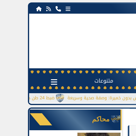
متنوعات
رة: وصفة صحية وسريعة
ضبط 24 طن دقيق مدعم قبل بيعها بالسوق السوداء
محاكم