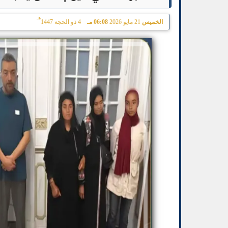
هـ
الخميس
21 مايو 2026
06:08 مـ
4 ذو الحجة 1447