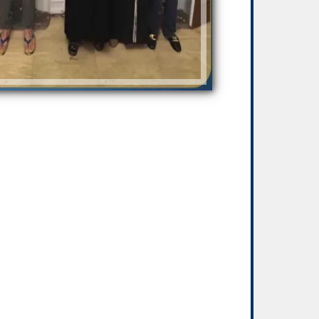
بيتزا الجبن القريش بدون خميرة: وصفة صحية
جورجينا ترد عل
وسريعة
من