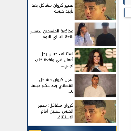
مصير كروان مشاكل بعد
تأييد حبسه
محاكمة المتهمين بدهس
بائعة الشاي اليوم
استئناف حبس رجل
أعمال في واقعة كلب
نجلي...
سجل كروان مشاكل
القضائي بعد حكم حبسه
6...
كروان مشاكل: مصير
الحبس سنتين أمام
الاستئناف