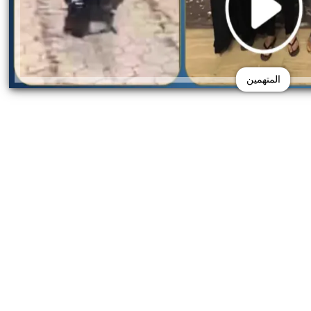
المتهمين
ى منتقدي جسدها: أحب
ضبط عملات أجنبية بـ3 ملايين جنيه 
حنياتي
السوداء