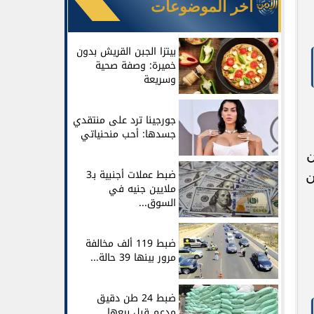
آخر الموضوعات
بيتزا الجبن القريش بدون
خميرة: وصفة صحية
وسريعة
جورجينا ترد على منتقدي
جسدها: أحب منحنياتي
ن
ن
ضبط عملات أجنبية بـ3
ملايين جنيه في
السوق...
ضبط 119 ألف مخالفة
مرور بينها 39 حالة...
ضبط 24 طن دقيق
مدعم قبل بيعها