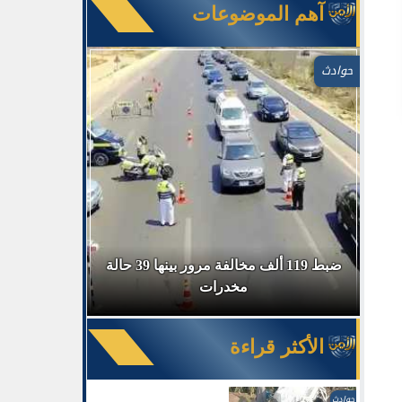
آهم الموضوعات
حوادث
في السوق
ضبط 119 ألف مخالفة مرور بينها 39 حالة
ضبط 
مخدرات
الأكثر قراءة
حوادث