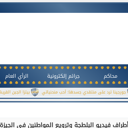
محاكم
جرائم إلكترونية
الرأي العام
 على منتقدي جسدها: أحب منحنياتي
بيتزا الجبن القريش بدون خمي
طراف فيديو البلطجة وترويع المواطنين في الجيزة