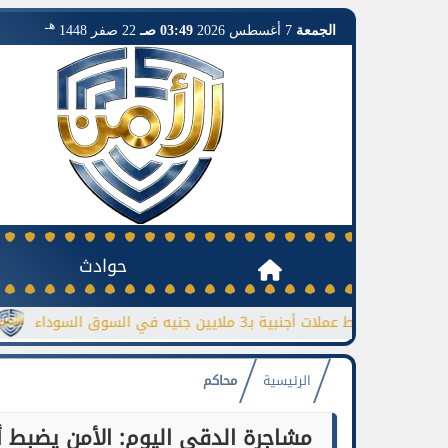
هـ
الجمعة
7 أغسطس 2026
03:49 صـ
22 صفر 1448
حوادث
ط عملات أجنبية بـ3 ملايين جنيه في السوق السوداء
جورجينا ترد
الرئيسية
محاكم
مشاجرة الدقي اليوم: الأمن يضبط أ