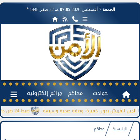
هـ
الجمعة
7 أغسطس 2026
07:05 مـ
22 صفر 1448
حوادث
محاكم
جرائم إلكترونية
 القريش بدون خميرة: وصفة صحية وسريعة
ضبط 24 طن دقيق مدعم قبل بيعها بالسوق السوداء
الرئيسية
محاكم