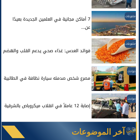
متنوعات
7 أماكن مجانية في العلمين الجديدة بعيدًا
عن...
متنوعات
فوائد العدس: غذاء صحي يدعم القلب والهضم
حوادث
مصرع شخص صدمته سيارة نظافة في الطالبية
حوادث
إصابة 12 عاملاً في انقلاب ميكروباص بالشرقية
آخر الموضوعات