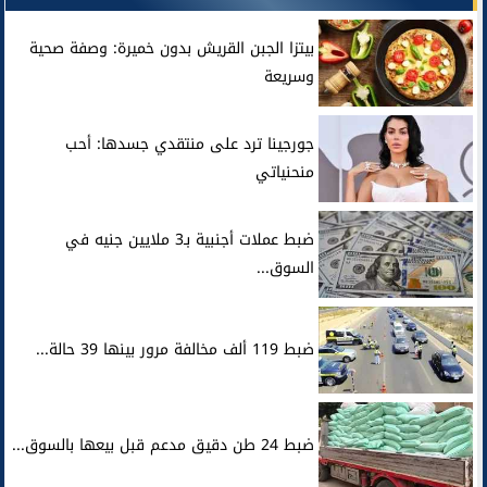
بيتزا الجبن القريش بدون خميرة: وصفة صحية
وسريعة
جورجينا ترد على منتقدي جسدها: أحب
منحنياتي
ضبط عملات أجنبية بـ3 ملايين جنيه في
السوق...
ضبط 119 ألف مخالفة مرور بينها 39 حالة...
ضبط 24 طن دقيق مدعم قبل بيعها بالسوق...