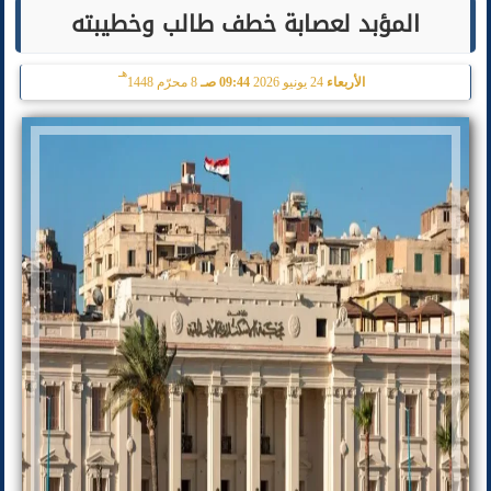
المؤبد لعصابة خطف طالب وخطيبته
هـ
الأربعاء
24 يونيو 2026
09:44 صـ
8 محرّم 1448