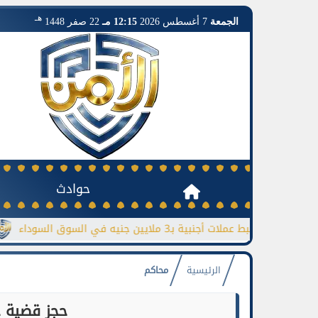
هـ
الجمعة
7 أغسطس 2026
12:15 مـ
22 صفر 1448
حوادث
بط عملات أجنبية بـ3 ملايين جنيه في السوق السوداء
جورجينا ترد
الرئيسية
محاكم
حجز قضية 