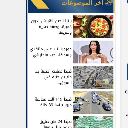
آخر الموضوعات
بيتزا الجبن القريش بدون
خميرة: وصفة صحية
وسريعة
جورجينا ترد على منتقدي
جسدها: أحب منحنياتي
ضبط عملات أجنبية بـ3
ملايين جنيه في
السوق...
ن
ضبط 119 ألف مخالفة
مرور بينها 39 حالة...
،
ضبط 24 طن دقيق
مدعم قبل بيعها