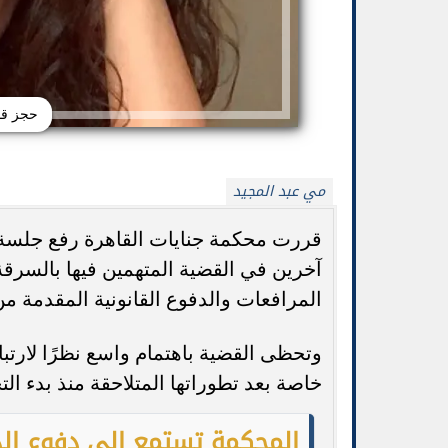
حجز قض
مي عبد المجيد
قررت محكمة جنايات القاهرة رفع جلسة 
آخرين في القضية المتهمين فيها بالسرقة ب
المرافعات والدفوع القانونية المقدمة من 
بيتزا الجبن القريش بدون خميرة: وصفة صحية
جورجينا ترد عل
وسريعة
من
وتحظى القضية باهتمام واسع نظرًا لارتب
خاصة بعد تطوراتها المتلاحقة منذ بدء ال
المحكمة تستمع إلى دفوع الد