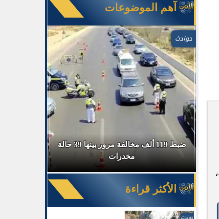
آهم الموضوعات
حوادث
في السوق
ضبط 119 ألف مخالفة مرور بينها 39 حالة
ضبط 
مخدرات
الأكثر قراءة
حوادث