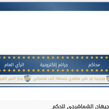
محاكم
جرائم إلكترونية
الرأي العام
 على منتقدي جسدها: أحب منحنياتي
بيتزا الجبن القريش بدون خمي
جيهان الشماشرجي للحكم