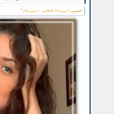
هـ
الخميس
25 يونيو 2026
09:49 صـ
9 محرّم 1448