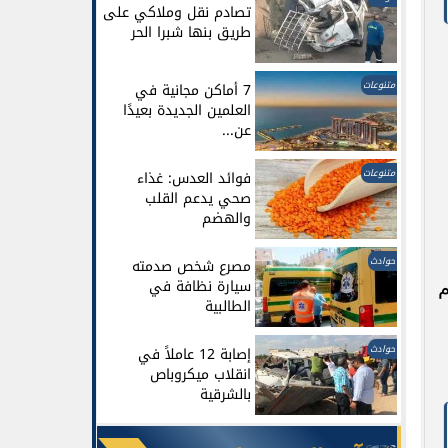
تصادم نقل وملاكي على
طريق بنها شبرا الحر
متنوعات
7 أماكن مجانية في
العلمين الجديدة بعيدًا
عن...
متنوعات
فوائد العدس: غذاء
صحي يدعم القلب
والهضم
حوادث
مصرع شخص صدمته
م
سيارة نظافة في
الطالبية
حوادث
إصابة 12 عاملاً في
انقلاب ميكروباص
بالشرقية