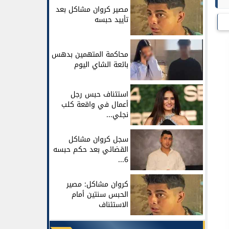
مصير كروان مشاكل بعد
تأييد حبسه
محاكمة المتهمين بدهس
بائعة الشاي اليوم
استئناف حبس رجل
أعمال في واقعة كلب
نجلي...
سجل كروان مشاكل
القضائي بعد حكم حبسه
6...
كروان مشاكل: مصير
الحبس سنتين أمام
الاستئناف