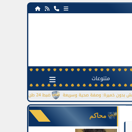
متنوعات
رة: وصفة صحية وسريعة
ضبط 24 طن دقيق مدعم قبل بيعها بالسوق السوداء
محاكم