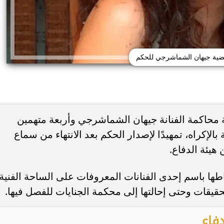
ية جيهان الشماشرجي للحكم
محاكمة الفنانة جيهان الشماشرجي وأربعة متهمين
الإكراه، تمهيدًا لإصدار الحكم بعد الانتهاء من سماع
هيئة الدفاع.
ى منتقدي جسدها: أحب
ضبط عملات أجنبية بـ3 ملايين جنيه 
حنياتي
السوداء
اطها باسم إحدى الفنانات المعروفات على الساحة الفنية،
تحقيقات وحتى إحالتها إلى محكمة الجنايات للفصل فيها.
فاع