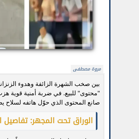
مروة مصطفى
بين صخب الشهرة الزائفة وهدوء الزنزان
"محتوى" للبيع. في ضربة أمنية قوية هز
بيتزا الجبن القريش بدون خميرة: وصفة صحية
جورجينا ترد عل
وسريعة
من
صانع المحتوى الذي حوّل هاتفه لسلاح يض
الوراق تحت المجهر: تفاصيل ا