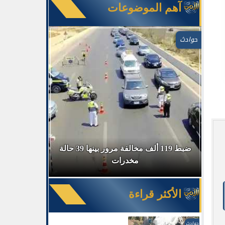
آهم الموضوعات
حوادث
في السوق
ضبط 119 ألف مخالفة مرور بينها 39 حالة
ضبط 
مخدرات
الأكثر قراءة
حوادث