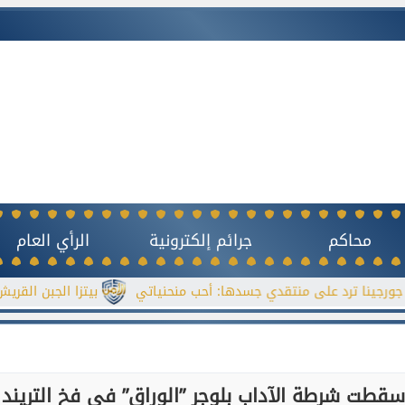
محاكم
جرائم إلكترونية
الرأي العام
د على منتقدي جسدها: أحب منحنياتي
بيتزا الجبن القريش بدون خم
أسقطت شرطة الآداب بلوجر ”الوراق” في فخ التريند