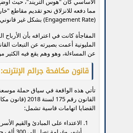
الأساسي كان "هوس التريند"، حيث أوضح أ
مما دفعه للانزلاق نحو تقديم مقاطع "خا
(Engagement Rate) بشكل غير قانوني.
المفاجأة كانت في اعترافه بأن الأرباح ا
المليونية أعمت بصيرته عن التبعات القان
عن المساءلة، وهو وهم يقع فيه الكثير من
قانون مكافحة جرائم الإنترنت:
تأتي هذه الواقعة في سياق حملة موسعة 
القانون رقم 175
القضايا اتهامات قاسية تشمل:
أشهر وغرامة تصل إلى 300 ألف جنيه.