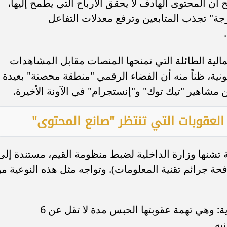
ن المحتوى الهادف لا يحقق الأرباح التي يطمح إليها،
رجة" تجذب المتابعين وترفع معدلات التفاعل
لمالية الطائلة التي تمنحها المنصات مقابل المشاهدات
ونية، ظناً منه أن الفضاء الرقمي "منطقة محصنة" بعيدة
 مشاهير "تيك توك" و"إنستجرام" في الآونة الأخيرة.
 العقوبات التي تنتظر "صانع المحتوى"
تشنها وزارة الداخلية لضبط منظومة القيم، مستندة إلى
 لسنة 2018 (قانون مكافحة جرائم تقنية المعلومات). وتواجه مثل هذه النوعية م
الاعتداء على المبادئ والقيم الأسرية: وهي تهمة عقوبتها الحبس مدة لا تقل عن 6