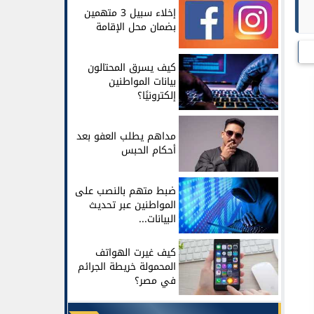
إخلاء سبيل 3 متهمين
بضمان محل الإقامة
كيف يسرق المحتالون
بيانات المواطنين
إلكترونيًا؟
مداهم يطلب العفو بعد
أحكام الحبس
ضبط متهم بالنصب على
المواطنين عبر تحديث
البيانات...
كيف غيرت الهواتف
المحمولة خريطة الجرائم
في مصر؟