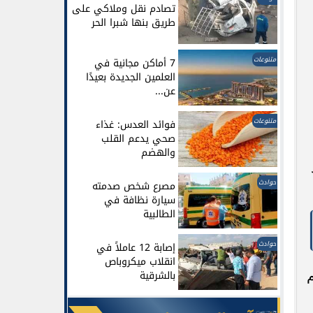
تصادم نقل وملاكي على
طريق بنها شبرا الحر
متنوعات
7 أماكن مجانية في
العلمين الجديدة بعيدًا
عن...
متنوعات
فوائد العدس: غذاء
صحي يدعم القلب
والهضم
حوادث
مصرع شخص صدمته
سيارة نظافة في
الطالبية
حوادث
إصابة 12 عاملاً في
انقلاب ميكروباص
م
بالشرقية