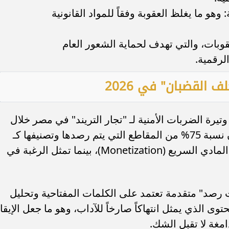
و ما يغلظ العقوبة وفقاً للمواد القانونية
عقوبات، والتي تهدف لحماية الشعور العام
لرقمية.
ف القضبان" في 2026
وتيرة الضربات الأمنية لـ "تجار التريند" في مصر خلال
العام الحالي. وبحسب تقارير رقابية، فإن نسبة 75% من المقاطع التي يتم رصدها وتصنيفها كـ
"محتوى غير لائق" تهدف بالأساس للربح المادي السريع (Monetization)، بينما تمثل الرغبة في
ت رصد" متقدمة تعتمد على الكلمات المفتاحية وتحليل
Image P) لتحديد المحتوى الذي يمثل انتهاكاً صارخاً للآداب، وهو ما جعل الإيقا
امغة لا تقبل الشك.