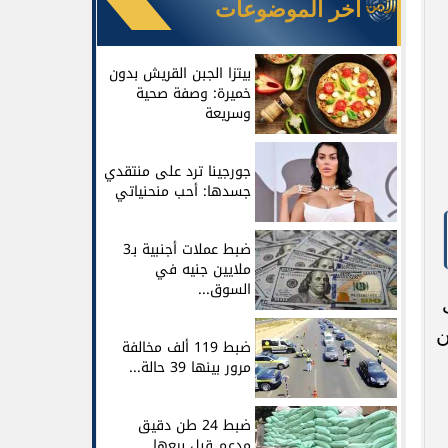
آخر الموضوعات
بيتزا الجبن القريش بدون
خميرة: وصفة صحية
وسريعة
جورجينا ترد على منتقدي
جسدها: أحب منحنياتي
ضبط عملات أجنبية بـ3
ملايين جنيه في
السوق...
ن
ضبط 119 ألف مخالفة
مرور بينها 39 حالة...
ضبط 24 طن دقيق
مدعم قبل بيعها