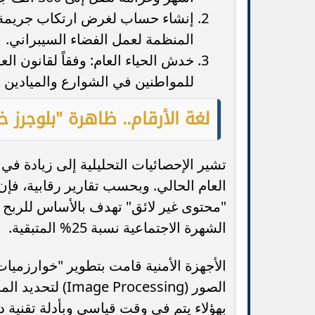
إنشاء حساب لغرض ارتكاب جريمة: وه
المنظمة لعمل الفضاء السيبراني.
خدش الحياء العام: وفقاً لقانون ال
للمواطنين في الشوارع والميادين ا
لغة الأرقام.. ظاهرة "بلوجرز خل
تشير الإحصائيات التحليلية إلى زيادة في 
الشهرة الاجتماعية نسبة 25% المتبقية.
الأجهزة الأمنية قامت بتطوير "خوارزميا
الصور (rocessing
بهؤلاء يتم في وقت قياسي وبأدلة تقنية د