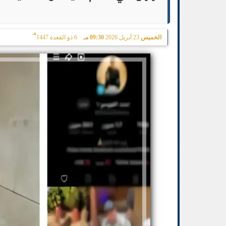
هـ
الخميس
23 أبريل 2026
09:30 مـ
6 ذو القعدة 1447