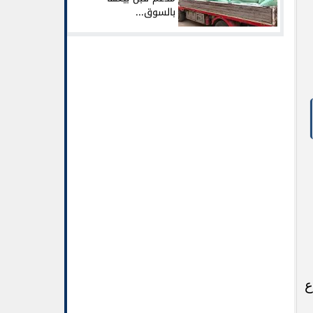
بالسوق...
ع