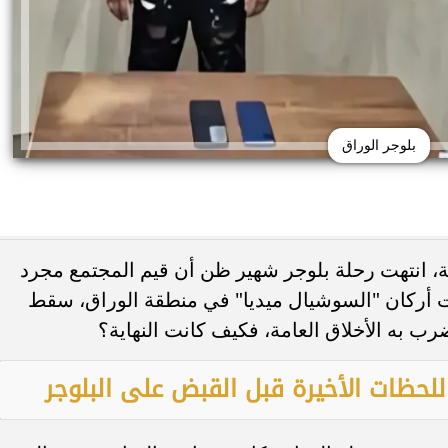
بلوجر الوراق
ة، انتهت رحلة بلوجر شهير ظن أن قيم المجتمع مجرد
ت أركان "السوشيال ميديا" في منطقة الوراق، سقط
ى منتقدي جسدها: أحب
ضبط عملات أجنبية بـ3 ملايين جنيه 
حنياتي
السوداء
رب به الأخلاق العامة، فكيف كانت النهاية؟
للحظات الأخيرة قبل القبض على البلوجر