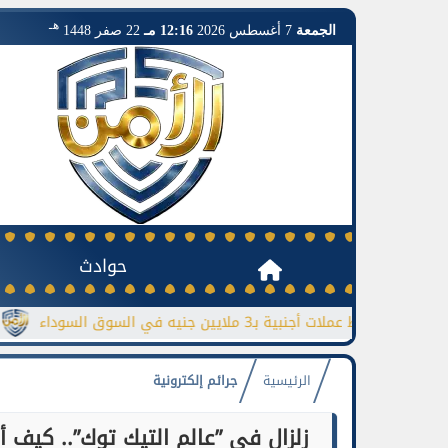
هـ
الجمعة
7 أغسطس 2026
12:16 مـ
22 صفر 1448
حوادث
ضبط عملات أجنبية بـ3 ملايين جنيه في السوق السوداء
جورجينا تر
الرئيسية
جرائم إلكترونية
زلزال في ”عالم التيك توك”.. كيف 