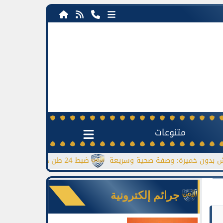
متنوعات
 خميرة: وصفة صحية وسريعة
ضبط 24 طن دقيق مدعم قبل بيعها بالسوق السوداء
جرائم إلكترونية