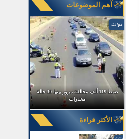
آهم الموضوعات
حوادث
في السوق
ضبط 119 ألف مخالفة مرور بينها 39 حالة
ضبط 
مخدرات
الأكثر قراءة
حوادث