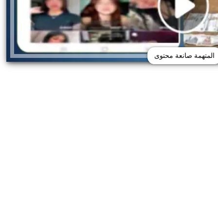
المتهمة صانعة محتوى
ى منتقدي جسدها: أحب
ضبط عملات أجنبية بـ3 ملايين جنيه 
حنياتي
السوداء