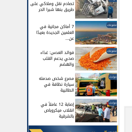
تصادم نقل وملاكي على
طريق بنها شبرا الحر
متنوعات
7 أماكن مجانية في
العلمين الجديدة بعيدًا
عن...
متنوعات
فوائد العدس: غذاء
صحي يدعم القلب
والهضم
حوادث
مصرع شخص صدمته
سيارة نظافة في
الطالبية
حوادث
إصابة 12 عاملاً في
انقلاب ميكروباص
بالشرقية