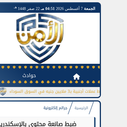
هـ
الجمعة
7 أغسطس 2026
04:51 مـ
22 صفر 1448
حوادث
ضبط عملات أجنبية بـ3 ملايين جنيه في السوق السوداء
جورجينا
الرئيسية
جرائم إلكترونية
ضبط صانعة محتوى بالإسكندرية