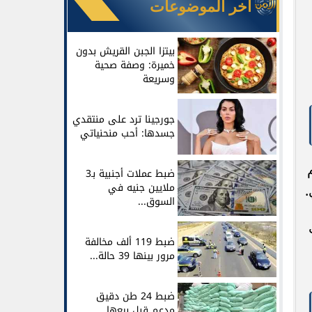
آخر الموضوعات
بيتزا الجبن القريش بدون
خميرة: وصفة صحية
وسريعة
جورجينا ترد على منتقدي
جسدها: أحب منحنياتي
ضبط عملات أجنبية بـ3
ملايين جنيه في
.
السوق...
ضبط 119 ألف مخالفة
مرور بينها 39 حالة...
ضبط 24 طن دقيق
مدعم قبل بيعها