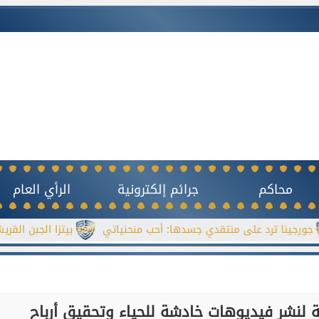
محاكم
جرائم إلكترونية
الرأي العام
 ترد على منتقدي جسدها: أحب منحنياتي
بيتزا الجبن القريش بدون
 لنشر فيديوهات خادشة للحياء وتحقيق أرباح