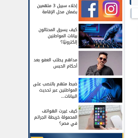
إخلاء سبيل 3 متهمين
بضمان محل الإقامة
كيف يسرق المحتالون
بيانات المواطنين
إلكترونيًا؟
مداهم يطلب العفو بعد
أحكام الحبس
ضبط متهم بالنصب على
المواطنين عبر تحديث
البيانات...
كيف غيرت الهواتف
المحمولة خريطة الجرائم
في مصر؟