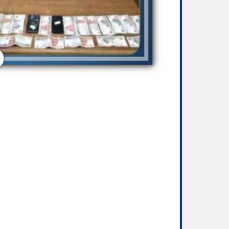
بيتزا الجبن القريش بدون خميرة: وصفة صحية
جورجينا ترد عل
وسريعة
من