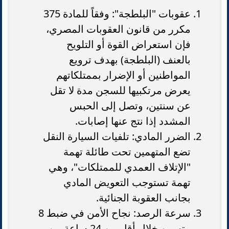
عقوبات "البلطجة": وفقاً للمادة 375
مكرر من قانون العقوبات المصري،
فإن استعراض القوة أو التلويح
بالعنف (البلطجة) بهدف ترويع
المواطنين أو الإضرار بممتلكاتهم
يعرض مرتكبيها للسجن مدة لا تقل
عن سنتين، وتصل إلى الحبس
المشدد إذا نتج عنها إصابات.
الضرر المادي: تلفيات السيارة النقل
تضع المتهمين تحت طائلة تهمة
"الإتلاف العمدي للممتلكات"، وهي
تهمة تستوجب التعويض المادي
بجانب العقوبة الجنائية.
سرعة الرصد: نجاح الأمن في ضبط 8
متهمين خلال أقل من 24 ساعة من