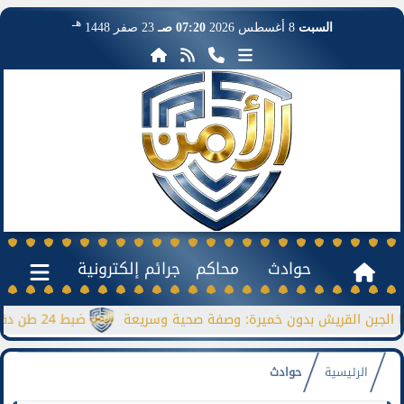
هـ
السبت
8 أغسطس 2026
07:20 صـ
23 صفر 1448
حوادث
محاكم
جرائم إلكترونية
ن القريش بدون خميرة: وصفة صحية وسريعة
ضبط 24 طن دقيق مدعم قبل بيعها بالسوق السوداء
الرئيسية
حوادث