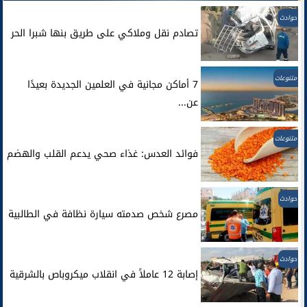
حوادث
تصادم نقل وملاكي على طريق بنها شبرا الحر
متنوعات
7 أماكن مجانية في العلمين الجديدة بعيدًا
عن...
متنوعات
فوائد العدس: غذاء صحي يدعم القلب والهضم
حوادث
مصرع شخص صدمته سيارة نظافة في الطالبية
حوادث
إصابة 12 عاملاً في انقلاب ميكروباص بالشرقية