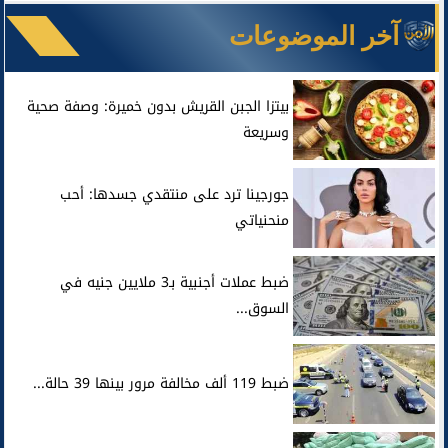
آخر الموضوعات
بيتزا الجبن القريش بدون خميرة: وصفة صحية
وسريعة
جورجينا ترد على منتقدي جسدها: أحب
منحنياتي
ضبط عملات أجنبية بـ3 ملايين جنيه في
السوق...
ضبط 119 ألف مخالفة مرور بينها 39 حالة...