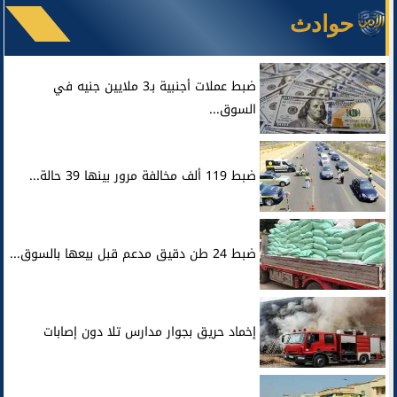
حوادث
ضبط عملات أجنبية بـ3 ملايين جنيه في
السوق...
ضبط 119 ألف مخالفة مرور بينها 39 حالة...
ضبط 24 طن دقيق مدعم قبل بيعها بالسوق...
إخماد حريق بجوار مدارس تلا دون إصابات