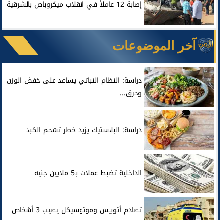
إصابة 12 عاملاً في انقلاب ميكروباص بالشرقية
آخر الموضوعات
دراسة: النظام النباتي يساعد على خفض الوزن
وحرق...
دراسة: البلاستيك يزيد خطر تشحم الكبد
الداخلية تضبط عملات بـ5 ملايين جنيه
تصادم أتوبيس وموتوسيكل يصيب 3 أشخاص