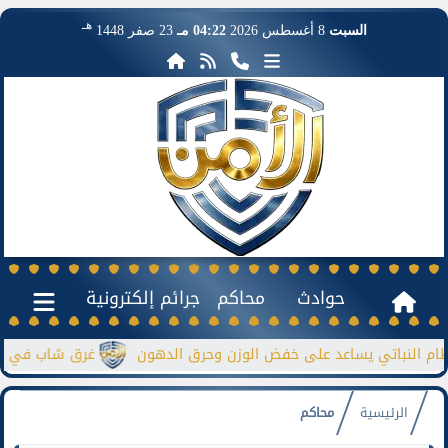
هـ
السبت
8 أغسطس 2026
04:22 مـ
23 صفر 1448
حوادث
محاكم
جرائم إلكترونية
لنباتي يساعد على خفض الوزن وحرق الدهون
غرق شاب في نيل منشأ
الرئيسية
محاكم