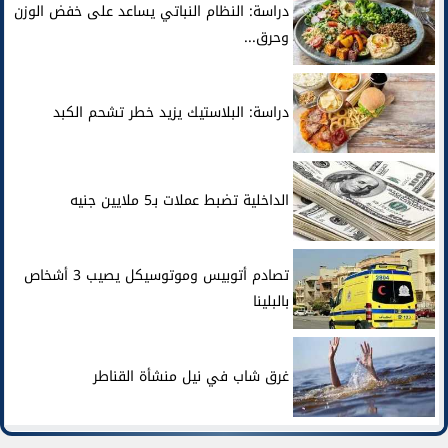
دراسة: النظام النباتي يساعد على خفض الوزن
وحرق...
دراسة: البلاستيك يزيد خطر تشحم الكبد
الداخلية تضبط عملات بـ5 ملايين جنيه
تصادم أتوبيس وموتوسيكل يصيب 3 أشخاص
بالبلينا
غرق شاب في نيل منشأة القناطر