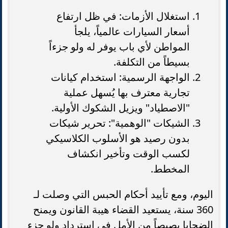
استغلال الأزمات: في ظل ارتفاع
أسعار السيارات عالمياً، يلجأ
المواطن لأي باب يوفر له ولو جزءاً
بسيطاً من التكلفة.
الواجهة الرسمية: استخدام كيانات
تجارية معترف بها يُسهل عملية
"الاصطياد" ويزيل الشكوك الأولية.
الشيكات "الوهمية": تحرير شيكات
بدون رصيد هو الأسلوب الكلاسيكي
لكسب الوقت وتأخير انكشاف
المخطط.
اليوم، ومع تأييد أحكام الحبس التي وصلت لـ
360 سنة، يستعيد القضاء هيبة القانون ويمنح
الضحايا بصيصاً من الأمل في استرداد ولو جزء