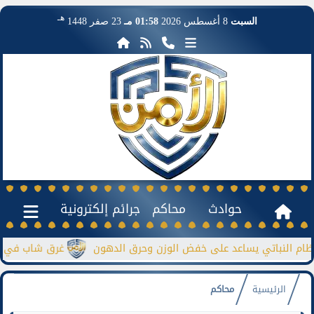
هـ
السبت
8 أغسطس 2026
01:58 مـ
23 صفر 1448
حوادث
محاكم
جرائم إلكترونية
باتي يساعد على خفض الوزن وحرق الدهون
غرق شاب في نيل منشأة
الرئيسية
محاكم