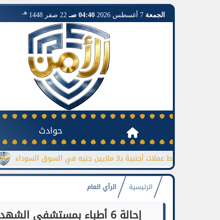
هـ
الجمعة
7 أغسطس 2026
04:40 صـ
22 صفر 1448
حوادث
ضبط عملات أجنبية بـ3 ملايين جنيه في السوق السوداء
جورجينا تر
الرئيسية
الرأي العام
إحالة 6 أطباء بمستشفى ال