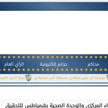
محاكم
جرائم إلكترونية
الرأي العام
د على منتقدي جسدها: أحب منحنياتي
بيتزا الجبن القريش بدون خم
شهداء المركزي والوحدة الصحية بشمياطس للتحقيق