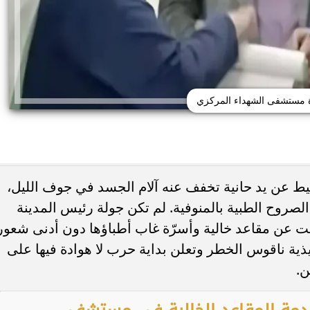
ة مستشفى الشهداء المركزي
ط عن يد حانية تخفف عنه آلام الجسد في جوف الليل،
صروح الطبية بالمنوفية. لم تكن جولة رئيس المدينة
ى منتقدي جسدها: أحب
ضبط عملات أجنبية بـ3 ملايين جنيه 
حنياتي
السوداء
 عن مقاعد خالية وأسرّة غاب أطباؤها دون أدنى شعور
فيذية ناقوس الخطر وتعلن بداية حرب لا هوادة فيها على
ن.