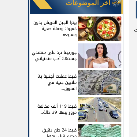
آخر الموضوعات
بيتزا الجبن القريش بدون
خميرة: وصفة صحية
ت
وسريعة
جورجينا ترد على منتقدي
جسدها: أحب منحنياتي
ضبط عملات أجنبية بـ3
ملايين جنيه في
السوق...
ضبط 119 ألف مخالفة
مرور بينها 39 حالة...
ضبط 24 طن دقيق
مدعم قبل بيعها