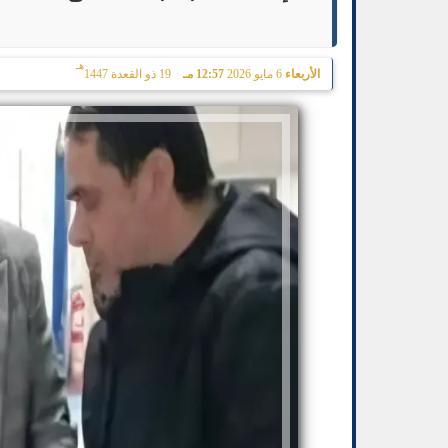
هـ
الأربعاء
6 مايو 2026
12:57 مـ
19 ذو القعدة 1447