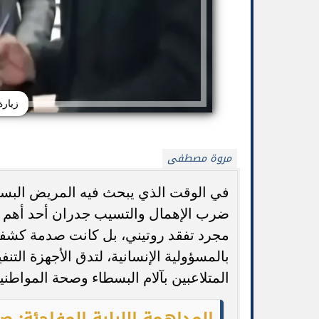
زيار
مروة مصطفى
في الوقت الذي يبحث فيه المريض البسي
ضرب الإهمال والتسيب جدران أحد أهم ال
بيتزا الجبن القريش بدون خميرة: وصفة صحية
جورجينا ترد عل
وسريعة
من
مجرد تفقد روتيني، بل كانت صدمة كشفت
بالمسؤولية الإنسانية، لتدق الأجهزة التن
المتلاعبين بآلام البسطاء وصحة المواطني