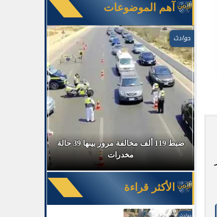
آهم الموضوعات
حوادث
في السوق
ضبط 119 ألف مخالفة مرور بينها 39 حالة
ضبط 
مخدرات
الأكثر قراءة
حوادث