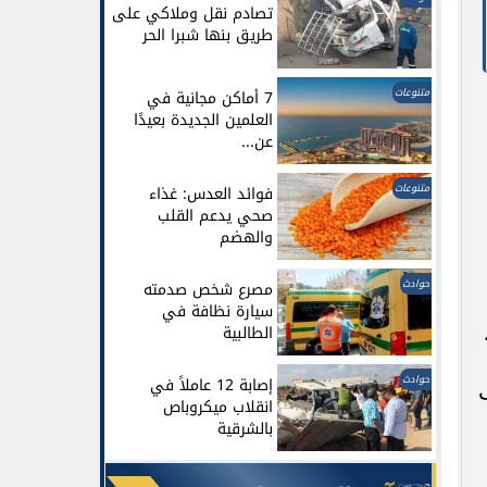
تصادم نقل وملاكي على
طريق بنها شبرا الحر
متنوعات
7 أماكن مجانية في
العلمين الجديدة بعيدًا
عن...
متنوعات
فوائد العدس: غذاء
صحي يدعم القلب
والهضم
حوادث
مصرع شخص صدمته
سيارة نظافة في
الطالبية
حوادث
إصابة 12 عاملاً في
انقلاب ميكروباص
بالشرقية