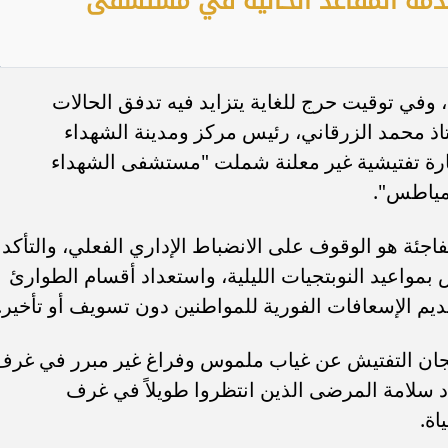
 صدمة المقاعد الخالية في مستشفى
وفي توقيت حرج للغاية يتزايد فيه تدفق الحالات
اذ محمد الزرقاني، رئيس مركز ومدينة الشهداء
يارة تفتيشية غير معلنة شملت "مستشفى الشهداء
مياطس".
جئة هو الوقوف على الانضباط الإداري الفعلي، والتأكد
بمواعيد النوبتجيات الليلية، واستعداد أقسام الطوارئ
قديم الإسعافات الفورية للمواطنين دون تسويف أو تأخير.
لجان التفتيش عن غياب ملموس وفراغ غير مبرر في غرف
هدد سلامة المرضى الذين انتظروا طويلاً في غرف
اة.