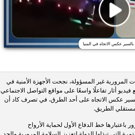
 بالسير عكس الاتجاه في المنيا
لمرورية غير المسؤولة، نجحت الأجهزة الأمنية في
يو أثار تفاعلًا واسعًا على مواقع التواصل الاجتماعي،
ى منتقدي جسدها: أحب
ضبط عملات أجنبية بـ3 ملايين جنيه 
حنياتي
السوداء
السير عكس الاتجاه على أحد الطرق، في تصرف كاد أن
مستقلي الطريق.
ور باعتبارها خط الدفاع الأول لحماية الأرواح
ة التي تبذلها الدولة لتعزيز السلامة المرورية والحد