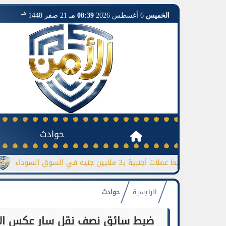
هـ
الخميس
6 أغسطس 2026
08:39 مـ
21 صفر 1448
حوادث
ضبط عملات أجنبية بـ3 ملايين جنيه في السوق السوداء
جورجينا ت
الرئيسية
حوادث
ضبط سائق نصف نقل سار عكس الاتجا