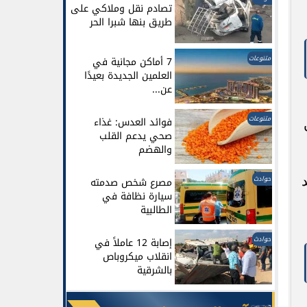
تصادم نقل وملاكي على
طريق بنها شبرا الحر
متنوعات
7 أماكن مجانية في
العلمين الجديدة بعيدًا
عن...
متنوعات
فوائد العدس: غذاء
صحي يدعم القلب
والهضم
حوادث
مصرع شخص صدمته
سيارة نظافة في
الطالبية
حوادث
إصابة 12 عاملاً في
انقلاب ميكروباص
بالشرقية