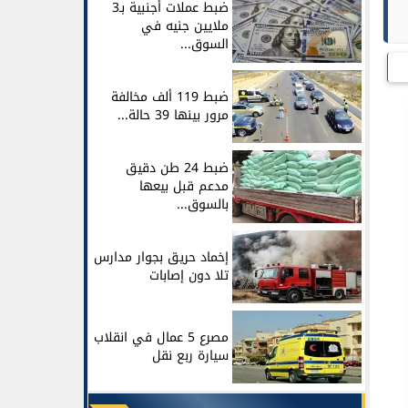
ضبط عملات أجنبية بـ3
ملايين جنيه في
السوق...
ضبط 119 ألف مخالفة
مرور بينها 39 حالة...
ضبط 24 طن دقيق
مدعم قبل بيعها
بالسوق...
إخماد حريق بجوار مدارس
تلا دون إصابات
مصرع 5 عمال في انقلاب
سيارة ربع نقل