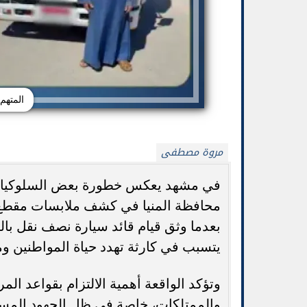
المتهم
مروة مصطفى
في مشهد يعكس خطورة بعض السلوكيات ا
محافظة المنيا في كشف ملابسات مقطع فيد
بيتزا الجبن القريش بدون خميرة: وصفة صحية
جورجينا ترد عل
وسريعة
من
بعدما وثق قيام قائد سيارة نصف نقل ب
يتسبب في كارثة تهدد حياة المواطنين و
وتؤكد الواقعة أهمية الالتزام بقواعد المر
والممتلكات، خاصة في ظل الجهود المستمر