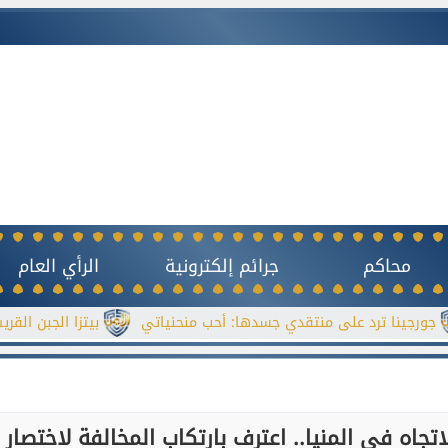
محاكم
جرائم إلكترونية
الرأي العام
رد على منتقدي جسدها: أحب منحنياتي
بيتزا الجبن القريش بدون خ
ه في المنيا.. اعترف بارتكاب المخالفة لاختصار