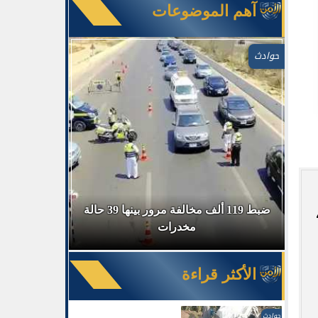
آهم الموضوعات
حوادث
في السوق
ضبط 119 ألف مخالفة مرور بينها 39 حالة
ضبط 
مخدرات
الأكثر قراءة
حوادث