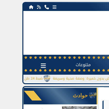
متنوعات
ميرة: وصفة صحية وسريعة
ضبط 24 طن دقيق مدعم قبل بيعها بالسوق السوداء
حوادث