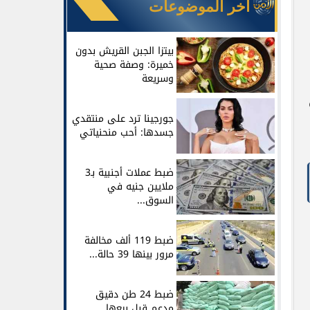
آخر الموضوعات
بيتزا الجبن القريش بدون
خميرة: وصفة صحية
وسريعة
جورجينا ترد على منتقدي
جسدها: أحب منحنياتي
ضبط عملات أجنبية بـ3
ملايين جنيه في
السوق...
ضبط 119 ألف مخالفة
مرور بينها 39 حالة...
ضبط 24 طن دقيق
مدعم قبل بيعها