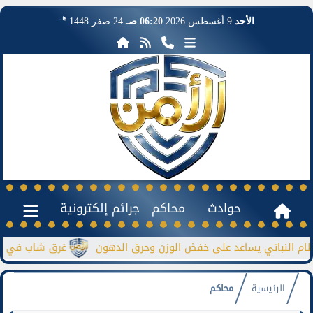
هـ
الأحد
9 أغسطس 2026
06:20 صـ
24 صفر 1448
حوادث
محاكم
جرائم إلكترونية
باتي يساعد على خفض الوزن وحرق الدهون
غرق شاب في نيل منشأة
الرئيسية
محاكم