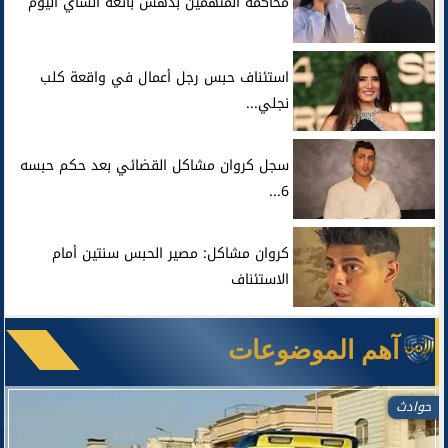
محاكمة المتهمين بدهس بائعة الشاي اليوم
استئناف حبس رجل أعمال في واقعة كلب
نجلي...
سجل كروان مشاكل القضائي بعد حكم حبسه
6...
كروان مشاكل: مصير الحبس سنتين أمام
الاستئناف
آهم الموضوعات
حوادث