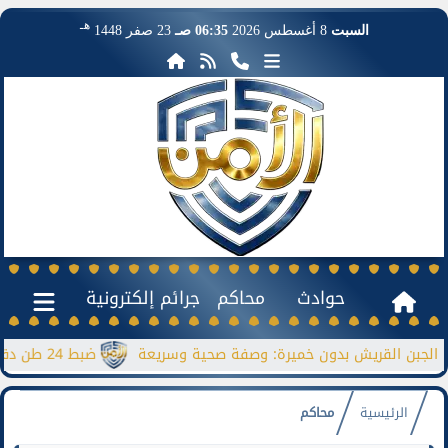
هـ
السبت
8 أغسطس 2026
06:35 صـ
23 صفر 1448
حوادث
محاكم
جرائم إلكترونية
ن القريش بدون خميرة: وصفة صحية وسريعة
ضبط 24 طن دقيق مدعم قبل بيعها بالسوق السوداء
الرئيسية
محاكم