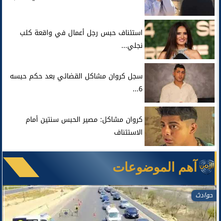
استئناف حبس رجل أعمال في واقعة كلب
نجلي...
سجل كروان مشاكل القضائي بعد حكم حبسه
6...
كروان مشاكل: مصير الحبس سنتين أمام
الاستئناف
آهم الموضوعات
حوادث