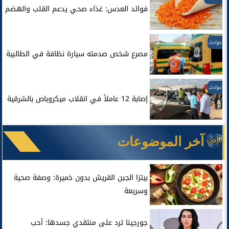
فوائد العدس: غذاء صحي يدعم القلب والهضم
حوادث
مصرع شخص صدمته سيارة نظافة في الطالبية
حوادث
إصابة 12 عاملاً في انقلاب ميكروباص بالشرقية
آخر الموضوعات
بيتزا الجبن القريش بدون خميرة: وصفة صحية
وسريعة
جورجينا ترد على منتقدي جسدها: أحب