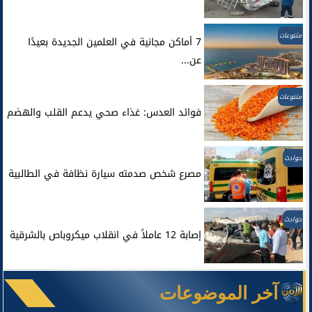
متنوعات
7 أماكن مجانية في العلمين الجديدة بعيدًا
عن...
متنوعات
فوائد العدس: غذاء صحي يدعم القلب والهضم
حوادث
مصرع شخص صدمته سيارة نظافة في الطالبية
حوادث
إصابة 12 عاملاً في انقلاب ميكروباص بالشرقية
آخر الموضوعات