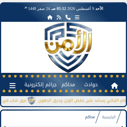
هـ
الأحد
9 أغسطس 2026
05:12 صـ
24 صفر 1448
حوادث
محاكم
جرائم إلكترونية
باتي يساعد على خفض الوزن وحرق الدهون
غرق شاب في نيل منشأة
الرئيسية
محاكم