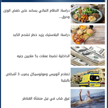
دراسة: النظام النباتي يساعد على خفض الوزن
وحرق...
دراسة: البلاستيك يزيد خطر تشحم الكبد
الداخلية تضبط عملات بـ5 ملايين جنيه
تصادم أتوبيس وموتوسيكل يصيب 3 أشخاص
بالبلينا
غرق شاب في نيل منشأة القناطر